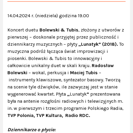
14.04.2024 r. (niedziela) godzina 19.00
Koncert duetu
Bolewski & Tubis
, złożony z utworów z
pierwszej – doskonale przyjętej przez publiczność i
dziennikarzy muzycznych – płyty
„Lunatyk” (2018).
To
muzyczna podróż łącząca świat improwizacji i
piosenki. Bolewski & Tubis to innowacyjny i
całkowicie unikalny duet w skali kraju.
Radosław
Bolewski
– wokal, perkusja i
Maciej Tubis
–
instrumenty klawiszowe, syntezator basowy. Tworzą
na scenie tyle dźwięków, ile zazwyczaj jest w stanie
wygenerować kwartet. Płyta
„
Lunatyk
”
prezentowana
była na antenie rozgłośni radiowych i telewizyjnych m.
in. w pierwszym i trzecim programie Polskiego Radia,
TVP Polonia, TVP Kultura, Radio RDC.
Dziennikarze o płycie: