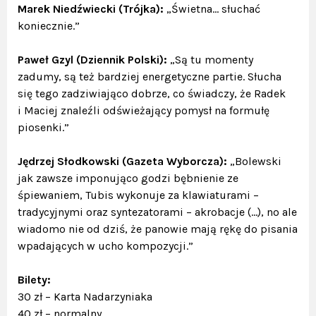
Marek Niedźwiecki (Trójka)
:
„Świetna... słuchać
koniecznie.”
Paweł Gzyl (Dziennik Polski)
:
„Są tu momenty
zadumy, są też bardziej energetyczne partie. Słucha
się tego zadziwiająco dobrze, co świadczy, że Radek
i Maciej znaleźli odświeżający pomysł na formułę
piosenki.”
Jędrzej Słodkowski (Gazeta Wyborcza)
:
„Bolewski
jak zawsze imponująco godzi bębnienie ze
śpiewaniem, Tubis wykonuje za klawiaturami –
tradycyjnymi oraz syntezatorami – akrobacje (...), no ale
wiadomo nie od dziś, że panowie mają rękę do pisania
wpadających w ucho kompozycji.”
Bilety:
30 zł – Karta Nadarzyniaka
40 zł – normalny