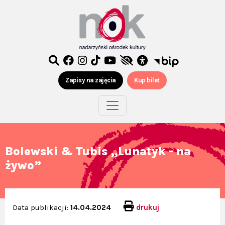
Zapisy na zajęcia
Kup bilet
Bolewski & Tubis „Lunatyk - na
żywo”
Data publikacji:
14.04.2024
drukuj