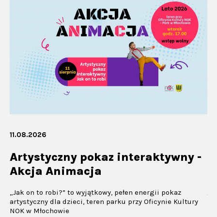
11.08.2026
09
Artystyczny pokaz interaktywny -
K
Akcja Animacja
Ko
li
„Jak on to robi?” to wyjątkowy, pełen energii pokaz
Te
artystyczny dla dzieci, teren parku przy Oficynie Kultury
Pl
NOK w Młochowie