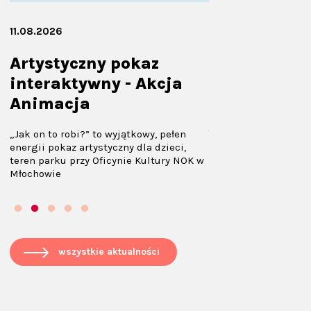
11.08.2026
09.08.2026
Artystyczny pokaz
Kadarqua Q
interaktywny - Akcja
Koncerty plenerowe 
Animacja
MŁOCHOWIE X edycja 
2026
Teren Zespołu parko
„Jak on to robi?” to wyjątkowy, pełen
o
Młochowie przy ul. P
energii pokaz artystyczny dla dzieci,
oficyny przy kościele
teren parku przy Oficynie Kultury NOK w
Młochowie
wszystkie aktualności