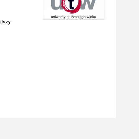
09.09.2026
alszy
Teatr Polska 2026:
„Immunokracja”
rowe zaPARKuj w
9 września o godz. 19.00 spotykamy się
na spektaklu łączącym taniec i nowe
technologie. Kup bilet za 5 zł i dołącz d
nas!