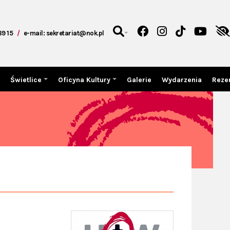
 89 15
/
e-mail: sekretariat@nok.pl
Świetlice
Oficyna Kultury
Galerie
Wydarzenia
Reze