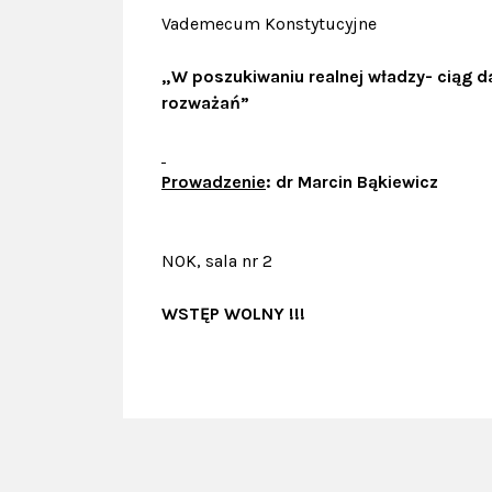
Vademecum Konstytucyjne
02.08.2026
„W poszukiwaniu realnej władzy-
ciąg d
Czarnina
rozważań”
Koncerty plene
MŁOCHOWIE
Prowadzenie
:
dr Marcin Bąkiewicz
NOK, sala nr 2
WSTĘP WOLNY !!!